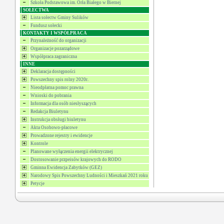
Szkoła Podstawowa im. Orła Białego w Biernej
SOŁECTWA
Lista sołectw Gminy Sulików
Fundusz sołecki
KONTAKTY I WSPÓŁPRACA
Przynależność do organizacji
Organizacje pozarządowe
Współpraca zagraniczna
INNE
Deklaracja dostępności
Powszechny spis rolny 2020r.
Nieodpłatna pomoc prawna
Wnioski do pobrania
Informacja dla osób niesłyszących
Redakcja Biuletynu
Instrukcja obsługi biuletynu
Akta Osobowo-płacowe
Prowadzone rejestry i ewidencje
Kontrole
Planowane wyłączenia energii elektrycznej
Dostosowanie przpeisów krajowych do RODO
Gminna Ewidencja Zabytków (GEZ)
Narodowy Spis Powszechny Ludności i Mieszkań 2021 roku
Petycje