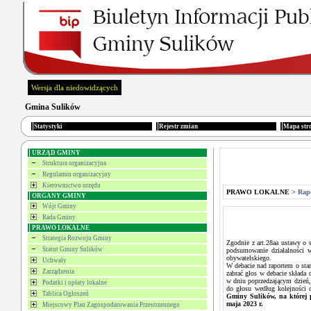
Wersja dla niedowidzących
Gmina Sulików
Statystyki
Rejestr zmian
Mapa str
URZĄD GMINY
Struktura organizacyjna
Regulamin organizacyjny
Kierownictwo urzędu
PRAWO LOKALNE
>
Rapo
ORGANY GMINY
Wójt Gminy
Rada Gminy
PRAWO LOKALNE
Strategia Rozwoju Gminy
Zgodnie z art.28aa ustawy o 
Statut Gminy Sulików
podsumowanie działalności w
obywatelskiego.
Uchwały
W debacie nad raportem o stan
Zarządzenia
zabrać głos w debacie składa 
w dniu poprzedzającym dzień, 
Podatki i opłaty lokalne
do głosu według kolejności o
Tablica Ogłoszeń
Gminy Sulików, na której 
maja 2023 r.
Miejscowy Plan Zagospodarowania Przestrzennego