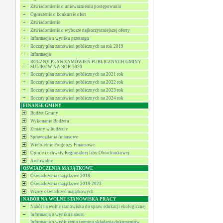
Zawiadomienie o unieważnieniu postępowania
Ogłoszenie o konkursie ofert
Zawiadomienie
Zawiadomienie o wyborze najkorzystniejszej oferty
Informacja o wyniku przetargu
Roczny plan zamówień publicznych na rok 2019
Informacja
ROCZNY PLAN ZAMÓWIEŃ PUBLICZNYCH GMINY
SULIKÓW NA ROK 2020
Roczny plan zamówień publicznych na 2021 rok
Roczny plan zamówień publicznych na 2022 rok
Roczny plan zamowień publicznych na 2023 rok
Roczny plan zamówień publicznych na 2024 rok
FINANSE GMINY
Budżet Gminy
Wykonanie Budżetu
Zmiany w budżecie
Sprawozdania finansowe
Wieloletnie Prognozy Finansowe
Opinie i uchwały Regionalnej Izby Obrachunkowej
Archiwalne
OŚWIADCZENIA MAJĄTKOWE
Oświadczenia majątkowe 2018
Oświadczenia majątkowe 2018-2023
Wzory oświadczeń majątkowych
NABÓR NA WOLNE STANOWISKA PRACY
Nabór na wolne stanowisko do spraw edukacji ekologicznej
Informacja o wyniku naboru
Informacja o wydłużeniu terminu składania dokumentów