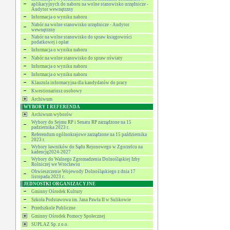
aplikacyjnych do naboru na wolne stanowisko urzędnicze -
Audytor wewnętrzny
Informacja o wyniku naboru
Nabór na wolne stanowisko urzędnicze - Audytor
wewnętrzny
Nabór na wolne stanowisko do spraw księgowości
podatkowej i opłat
Informacja o wyniku naboru
Nabór na wolne stanowisko do spraw oświaty
Informacja o wyniku naboru
Informacja o wyniku naboru
Klauzula informacyjna dla kandydatów do pracy
Kwestionariusz osobowy
Archiwum
WYBORY I REFERENDA
Archiwum wyborów
Wybory do Sejmu RP i Senatu RP zarządzone na 15
padziernika 2023 r.
Referendum ogólnokrajowe zarządzone na 15 października
2023 r.
Wybory ławników do Sądu Rejonowego w Zgorzelcu na
kadencję2024-2027
Wybory do Walnego Zgromadzenia Dolnośląskiej Izby
Rolniczej we Wrocławiu
Obwieszczenie Wojewody Dolnośląskiego z dnia 17
listopada 2023 r.
JEDNOSTKI ORGANIZACYJNE
Gminny Ośrodek Kultury
Szkoła Podstawowa im. Jana Pawła II w Sulikowie
Przedszkole Publiczne
Gminny Ośrodek Pomocy Społecznej
SUPLAZ Sp. z o.o.