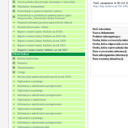
Zwrot podatku akcyzowego zawartego w cenie oleju
Treść zarządzenia nr III.524
http://bip.sulikow.pl/?id=106
Informacje i komunikaty
Konsultacje w sprawie statutów sołectw
Konsultacje w przedmiocie nadania nazwy części
miejscowości „Wrociszów Dolny Kolonia”.
Klauzula informacyjna dotycząca ochrony danych
System Głosowania - eSesja
Ilość odwiedzin:
Raport o stanie Gminy Sulików za 2018 r.
Nazwa dokumentu:
Raport o stanie Gminy Sulików za 2019 rok
Podmiot udostępniający:
Osoba, która wytworzyła info
Raport o stanie Gminy Sulików za rok 2020.
Osoba, która odpowiada za tre
Raport o stanie Gminy Sulików za rok 2021
Osoba, która wprowadzała da
Raport o stanie Gminy Sulików za rok 2022
Data wytworzenia informacji:
PRZETARGI
Data udostępnienia informacji
Roboty budowlane
Data ostatniej aktualizacji:
Dostawy
Nieruchomości
Usługi
Roczny plan zamówień publicznych na rok 2018
Ogłoszenie o przetargu
Informacja o zakończeniu postępowania
Ogłoszenie o przetargu
Informacja o zakończeniu postępowania
Ogłoszenie o zamówieniu
Informacja o zakończeniu postępowania
Ogłoszenie o przetargu
Informacja o zakończeniu postępowania
Ogłoszenie o przetargu
Informacja o zakończeniu postępowania
Ogłoszenie o konkursie ofert