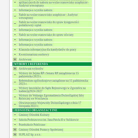
aplikacyjnych do naboru na wolne stanowisko urzędnicze -
Audytor wewnętrzny
Informacja o wyniku naboru
Nabór na wolne stanowisko urzędnicze - Audytor
wewnętrzny
Nabór na wolne stanowisko do spraw księgowości
podatkowej i opłat
Informacja o wyniku naboru
Nabór na wolne stanowisko do spraw oświaty
Informacja o wyniku naboru
Informacja o wyniku naboru
Klauzula informacyjna dla kandydatów do pracy
Kwestionariusz osobowy
Archiwum
WYBORY I REFERENDA
Archiwum wyborów
Wybory do Sejmu RP i Senatu RP zarządzone na 15
padziernika 2023 r.
Referendum ogólnokrajowe zarządzone na 15 października
2023 r.
Wybory ławników do Sądu Rejonowego w Zgorzelcu na
kadencję2024-2027
Wybory do Walnego Zgromadzenia Dolnośląskiej Izby
Rolniczej we Wrocławiu
Obwieszczenie Wojewody Dolnośląskiego z dnia 17
listopada 2023 r.
JEDNOSTKI ORGANIZACYJNE
Gminny Ośrodek Kultury
Szkoła Podstawowa im. Jana Pawła II w Sulikowie
Przedszkole Publiczne
Gminny Ośrodek Pomocy Społecznej
SUPLAZ Sp. z o.o.