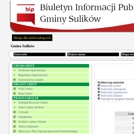
Wersja dla niedowidzących
Gmina Sulików
Statystyki
Rejestr zmian
Mapa str
URZĄD GMINY
Struktura organizacyjna
Regulamin organizacyjny
Kierownictwo urzędu
Wybierz typ statystyk:
ORGANY GMINY
Statystyki roczne
Wójt Gminy
Statystyki miesięczne
Statystyki tygodniowe
Rada Gminy
Statystyki dzienne
PRAWO LOKALNE
Najczęściej oglądane dokum
Strategia Rozwoju Gminy
Statut Gminy Sulików
Uchwały
Godz
Zarządzenia
0
Podatki i opłaty lokalne
1
Tablica Ogłoszeń
2
Miejscowy Plan Zagospodarowania Przestrzennego
3