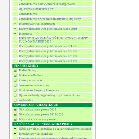
Zawiadomienie o unieważnieniu postępowania
Ogłoszenie o konkursie ofert
Zawiadomienie
Zawiadomienie o wyborze najkorzystniejszej oferty
Informacja o wyniku przetargu
Roczny plan zamówień publicznych na rok 2019
Informacja
ROCZNY PLAN ZAMÓWIEŃ PUBLICZNYCH GMINY
SULIKÓW NA ROK 2020
Roczny plan zamówień publicznych na 2021 rok
Roczny plan zamówień publicznych na 2022 rok
Roczny plan zamowień publicznych na 2023 rok
Roczny plan zamówień publicznych na 2024 rok
FINANSE GMINY
Budżet Gminy
Wykonanie Budżetu
Zmiany w budżecie
Sprawozdania finansowe
Wieloletnie Prognozy Finansowe
Opinie i uchwały Regionalnej Izby Obrachunkowej
Archiwalne
OŚWIADCZENIA MAJĄTKOWE
Oświadczenia majątkowe 2018
Oświadczenia majątkowe 2018-2023
Wzory oświadczeń majątkowych
NABÓR NA WOLNE STANOWISKA PRACY
Nabór na wolne stanowisko do spraw edukacji ekologicznej
Informacja o wyniku naboru
Informacja o wydłużeniu terminu składania dokumentów