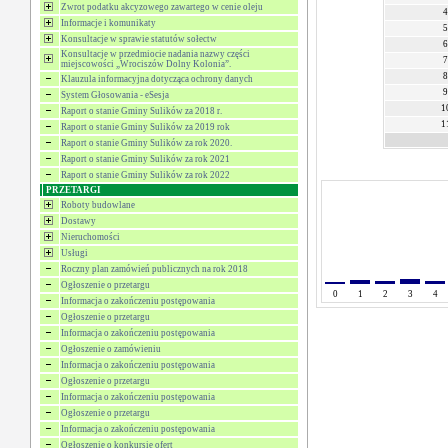
Zwrot podatku akcyzowego zawartego w cenie oleju
4
Informacje i komunikaty
5
Konsultacje w sprawie statutów sołectw
6
Konsultacje w przedmiocie nadania nazwy części
7
miejscowości „Wrociszów Dolny Kolonia”.
8
Klauzula informacyjna dotycząca ochrony danych
9
System Głosowania - eSesja
1
Raport o stanie Gminy Sulików za 2018 r.
1
Raport o stanie Gminy Sulików za 2019 rok
Raport o stanie Gminy Sulików za rok 2020.
Raport o stanie Gminy Sulików za rok 2021
Raport o stanie Gminy Sulików za rok 2022
PRZETARGI
Roboty budowlane
Dostawy
Nieruchomości
Usługi
Roczny plan zamówień publicznych na rok 2018
Ogłoszenie o przetargu
0
1
2
3
4
Informacja o zakończeniu postępowania
Ogłoszenie o przetargu
Informacja o zakończeniu postępowania
Ogłoszenie o zamówieniu
Informacja o zakończeniu postępowania
Ogłoszenie o przetargu
Informacja o zakończeniu postępowania
Ogłoszenie o przetargu
Informacja o zakończeniu postępowania
Ogłoszenie o konkursie ofert