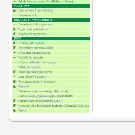
Szkoła Podstawowa im. Orła Białego w Biernej
SOŁECTWA
Lista sołectw Gminy Sulików
Fundusz sołecki
KONTAKTY I WSPÓŁPRACA
Przynależność do organizacji
Organizacje pozarządowe
Współpraca zagraniczna
INNE
Deklaracja dostępności
Powszechny spis rolny 2020r.
Nieodpłatna pomoc prawna
Wnioski do pobrania
Informacja dla osób niesłyszących
Redakcja Biuletynu
Instrukcja obsługi biuletynu
Akta Osobowo-płacowe
Prowadzone rejestry i ewidencje
Kontrole
Planowane wyłączenia energii elektrycznej
Dostosowanie przpeisów krajowych do RODO
Gminna Ewidencja Zabytków (GEZ)
Narodowy Spis Powszechny Ludności i Mieszkań 2021 roku
Petycje