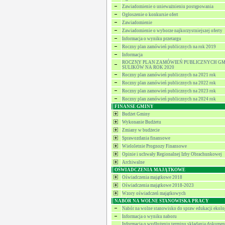
Zawiadomienie o unieważnieniu postępowania
Ogłoszenie o konkursie ofert
Zawiadomienie
Zawiadomienie o wyborze najkorzystniejszej oferty
Informacja o wyniku przetargu
Roczny plan zamówień publicznych na rok 2019
Informacja
ROCZNY PLAN ZAMÓWIEŃ PUBLICZNYCH G
SULIKÓW NA ROK 2020
Roczny plan zamówień publicznych na 2021 rok
Roczny plan zamówień publicznych na 2022 rok
Roczny plan zamowień publicznych na 2023 rok
Roczny plan zamówień publicznych na 2024 rok
FINANSE GMINY
Budżet Gminy
Wykonanie Budżetu
Zmiany w budżecie
Sprawozdania finansowe
Wieloletnie Prognozy Finansowe
Opinie i uchwały Regionalnej Izby Obrachunkowej
Archiwalne
OŚWIADCZENIA MAJĄTKOWE
Oświadczenia majątkowe 2018
Oświadczenia majątkowe 2018-2023
Wzory oświadczeń majątkowych
NABÓR NA WOLNE STANOWISKA PRACY
Nabór na wolne stanowisko do spraw edukacji ekolo
Informacja o wyniku naboru
Informacja o wydłużeniu terminu składania dokume