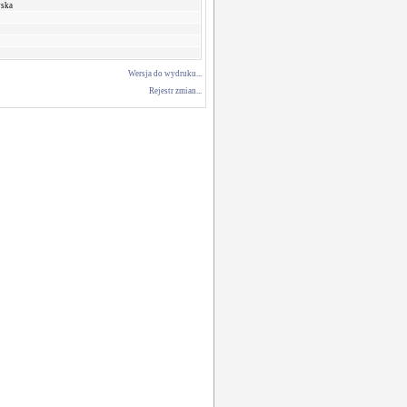
ska
Wersja do wydruku...
Rejestr zmian...