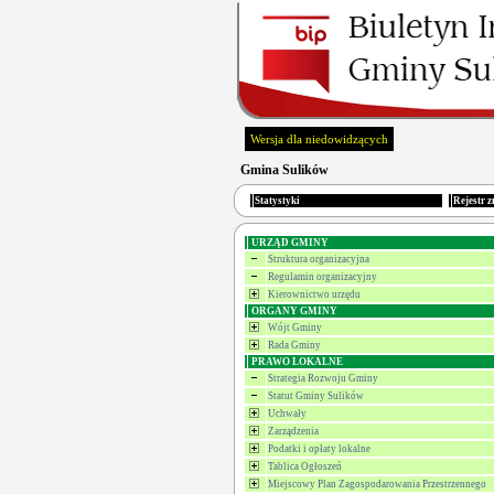
Wersja dla niedowidzących
Gmina Sulików
Statystyki
Rejestr 
URZĄD GMINY
Struktura organizacyjna
Regulamin organizacyjny
Kierownictwo urzędu
ORGANY GMINY
Wójt Gminy
Rada Gminy
PRAWO LOKALNE
Strategia Rozwoju Gminy
Statut Gminy Sulików
Uchwały
Zarządzenia
Podatki i opłaty lokalne
Tablica Ogłoszeń
Miejscowy Plan Zagospodarowania Przestrzennego