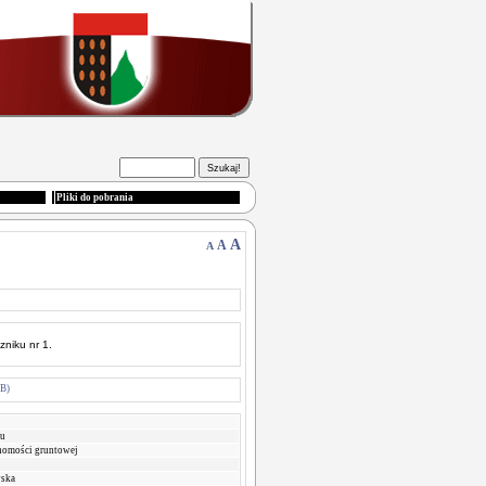
Pliki do pobrania
A
A
A
niku nr 1.
B)
gu
chomości gruntowej
ska