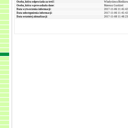
Osoba, która odpowiada za treść:
Władysława Bieńkow
Osoba, która wprowadzała dane:
Mateusz Gurdziel
Data wytworzenia informacji:
2017-11-06 11:45:42
Data udostępnienia informacji:
2017-11-06 11:45:42
Data ostatniej aktualizacji:
2017-11-08 11:48:23