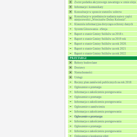
Zwrot podatku akcyzowego zawartego w cenie oleju
Informacje i komunikaty
Konsultacje w sprawie statutów sołectw
Konsultacje w przedmiocie nadania nazwy części
miejscowości „Wrociszów Dolny Kolonia”.
Klauzula informacyjna dotycząca ochrony danych
System Głosowania - eSesja
Raport o stanie Gminy Sulików za 2018 r.
Raport o stanie Gminy Sulików za 2019 rok
Raport o stanie Gminy Sulików za rok 2020.
Raport o stanie Gminy Sulików za rok 2021
Raport o stanie Gminy Sulików za rok 2022
PRZETARGI
Roboty budowlane
Dostawy
Nieruchomości
Usługi
Roczny plan zamówień publicznych na rok 2018
Ogłoszenie o przetargu
Informacja o zakończeniu postępowania
Ogłoszenie o przetargu
Informacja o zakończeniu postępowania
Ogłoszenie o zamówieniu
Informacja o zakończeniu postępowania
Ogłoszenie o przetargu
Informacja o zakończeniu postępowania
Ogłoszenie o przetargu
Informacja o zakończeniu postępowania
Ogłoszenie o konkursie ofert