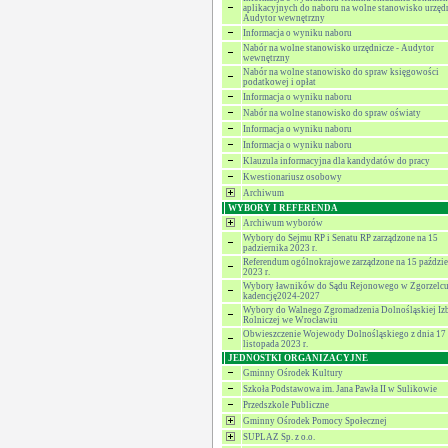
aplikacyjnych do naboru na wolne stanowisko urzędn
Audytor wewnętrzny
Informacja o wyniku naboru
Nabór na wolne stanowisko urzędnicze - Audytor
wewnętrzny
Nabór na wolne stanowisko do spraw księgowości
podatkowej i opłat
Informacja o wyniku naboru
Nabór na wolne stanowisko do spraw oświaty
Informacja o wyniku naboru
Informacja o wyniku naboru
Klauzula informacyjna dla kandydatów do pracy
Kwestionariusz osobowy
Archiwum
WYBORY I REFERENDA
Archiwum wyborów
Wybory do Sejmu RP i Senatu RP zarządzone na 15
padziernika 2023 r.
Referendum ogólnokrajowe zarządzone na 15 paździe
2023 r.
Wybory ławników do Sądu Rejonowego w Zgorzelcu
kadencję2024-2027
Wybory do Walnego Zgromadzenia Dolnośląskiej Iz
Rolniczej we Wrocławiu
Obwieszczenie Wojewody Dolnośląskiego z dnia 17
listopada 2023 r.
JEDNOSTKI ORGANIZACYJNE
Gminny Ośrodek Kultury
Szkoła Podstawowa im. Jana Pawła II w Sulikowie
Przedszkole Publiczne
Gminny Ośrodek Pomocy Społecznej
SUPLAZ Sp. z o.o.