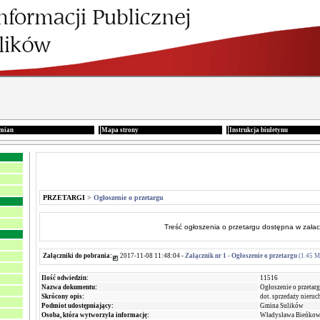
zmian
Mapa strony
Instrukcja biuletynu
PRZETARGI
>
Ogłoszenie o przetargu
Treść ogłoszenia o przetargu
dostępna w załacz
Załączniki do pobrania:
2017-11-08 11:48:04 -
Załącznik nr 1 - Ogłoszenie o przetargu
(1.45 M
Ilość odwiedzin:
11516
Nazwa dokumentu:
Ogłoszenie o przetar
Skrócony opis:
dot. sprzedaży nieru
Podmiot udostępniający:
Gmina Sulików
Osoba, która wytworzyła informację:
Władysława Bieńkow