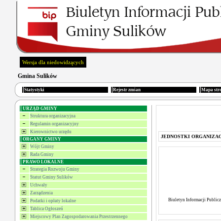
Wersja dla niedowidzących
Gmina Sulików
Statystyki
Rejestr zmian
Mapa str
URZĄD GMINY
Struktura organizacyjna
Regulamin organizacyjny
Kierownictwo urzędu
JEDNOSTKI ORGANIZA
ORGANY GMINY
Wójt Gminy
Rada Gminy
PRAWO LOKALNE
Strategia Rozwoju Gminy
Statut Gminy Sulików
Uchwały
Zarządzenia
Biuletyn Informacji Public
Podatki i opłaty lokalne
Tablica Ogłoszeń
Miejscowy Plan Zagospodarowania Przestrzennego