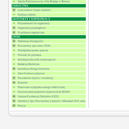
Szkoła Podstawowa im. Orła Białego w Biernej
SOŁECTWA
Lista sołectw Gminy Sulików
Fundusz sołecki
KONTAKTY I WSPÓŁPRACA
Przynależność do organizacji
Organizacje pozarządowe
Współpraca zagraniczna
INNE
Deklaracja dostępności
Powszechny spis rolny 2020r.
Nieodpłatna pomoc prawna
Wnioski do pobrania
Informacja dla osób niesłyszących
Redakcja Biuletynu
Instrukcja obsługi biuletynu
Akta Osobowo-płacowe
Prowadzone rejestry i ewidencje
Kontrole
Planowane wyłączenia energii elektrycznej
Dostosowanie przpeisów krajowych do RODO
Gminna Ewidencja Zabytków (GEZ)
Narodowy Spis Powszechny Ludności i Mieszkań 2021 roku
Petycje