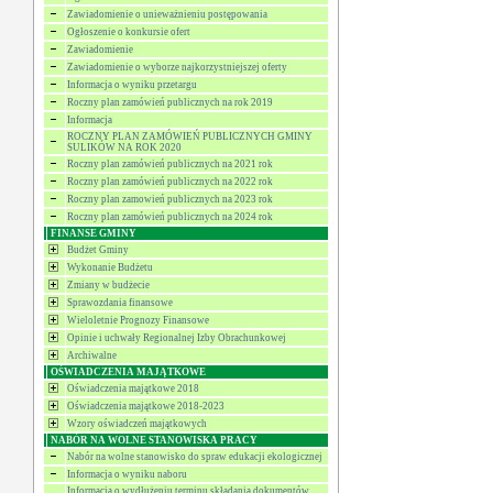
Zawiadomienie o unieważnieniu postępowania
Ogłoszenie o konkursie ofert
Zawiadomienie
Zawiadomienie o wyborze najkorzystniejszej oferty
Informacja o wyniku przetargu
Roczny plan zamówień publicznych na rok 2019
Informacja
ROCZNY PLAN ZAMÓWIEŃ PUBLICZNYCH GMINY
SULIKÓW NA ROK 2020
Roczny plan zamówień publicznych na 2021 rok
Roczny plan zamówień publicznych na 2022 rok
Roczny plan zamowień publicznych na 2023 rok
Roczny plan zamówień publicznych na 2024 rok
FINANSE GMINY
Budżet Gminy
Wykonanie Budżetu
Zmiany w budżecie
Sprawozdania finansowe
Wieloletnie Prognozy Finansowe
Opinie i uchwały Regionalnej Izby Obrachunkowej
Archiwalne
OŚWIADCZENIA MAJĄTKOWE
Oświadczenia majątkowe 2018
Oświadczenia majątkowe 2018-2023
Wzory oświadczeń majątkowych
NABÓR NA WOLNE STANOWISKA PRACY
Nabór na wolne stanowisko do spraw edukacji ekologicznej
Informacja o wyniku naboru
Informacja o wydłużeniu terminu składania dokumentów