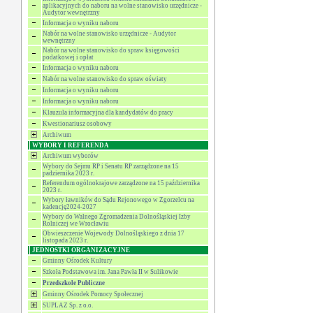
aplikacyjnych do naboru na wolne stanowisko urzędnicze -
Audytor wewnętrzny
Informacja o wyniku naboru
Nabór na wolne stanowisko urzędnicze - Audytor
wewnętrzny
Nabór na wolne stanowisko do spraw księgowości
podatkowej i opłat
Informacja o wyniku naboru
Nabór na wolne stanowisko do spraw oświaty
Informacja o wyniku naboru
Informacja o wyniku naboru
Klauzula informacyjna dla kandydatów do pracy
Kwestionariusz osobowy
Archiwum
WYBORY I REFERENDA
Archiwum wyborów
Wybory do Sejmu RP i Senatu RP zarządzone na 15
padziernika 2023 r.
Referendum ogólnokrajowe zarządzone na 15 października
2023 r.
Wybory ławników do Sądu Rejonowego w Zgorzelcu na
kadencję2024-2027
Wybory do Walnego Zgromadzenia Dolnośląskiej Izby
Rolniczej we Wrocławiu
Obwieszczenie Wojewody Dolnośląskiego z dnia 17
listopada 2023 r.
JEDNOSTKI ORGANIZACYJNE
Gminny Ośrodek Kultury
Szkoła Podstawowa im. Jana Pawła II w Sulikowie
Przedszkole Publiczne
Gminny Ośrodek Pomocy Społecznej
SUPLAZ Sp. z o.o.