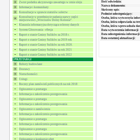
Ilość odwiedzin:
Zwrot podatku akcyzowego zawartego w cenie oleju
Nazwa dokumentu:
Informacje i komunikaty
Skrócony opis:
Konsultacje w sprawie statutów sołectw
Podmiot udostępniający:
Konsultacje w przedmiocie nadania nazwy części
Osoba, która wytworzyła info
miejscowości „Wrociszów Dolny Kolonia”.
Osoba, która odpowiada za tre
Klauzula informacyjna dotycząca ochrony danych
Osoba, która wprowadzała da
System Głosowania - eSesja
Data wytworzenia informacji:
Data udostępnienia informacji
Raport o stanie Gminy Sulików za 2018 r.
Data ostatniej aktualizacji:
Raport o stanie Gminy Sulików za 2019 rok
Raport o stanie Gminy Sulików za rok 2020.
Raport o stanie Gminy Sulików za rok 2021
Raport o stanie Gminy Sulików za rok 2022
PRZETARGI
Roboty budowlane
Dostawy
Nieruchomości
Usługi
Roczny plan zamówień publicznych na rok 2018
Ogłoszenie o przetargu
Informacja o zakończeniu postępowania
Ogłoszenie o przetargu
Informacja o zakończeniu postępowania
Ogłoszenie o zamówieniu
Informacja o zakończeniu postępowania
Ogłoszenie o przetargu
Informacja o zakończeniu postępowania
Ogłoszenie o przetargu
Informacja o zakończeniu postępowania
Ogłoszenie o konkursie ofert