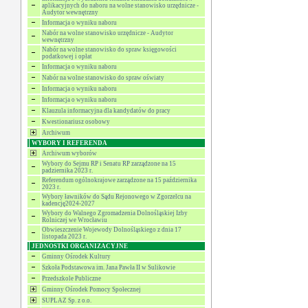
aplikacyjnych do naboru na wolne stanowisko urzędnicze -
Audytor wewnętrzny
Informacja o wyniku naboru
Nabór na wolne stanowisko urzędnicze - Audytor
wewnętrzny
Nabór na wolne stanowisko do spraw księgowości
podatkowej i opłat
Informacja o wyniku naboru
Nabór na wolne stanowisko do spraw oświaty
Informacja o wyniku naboru
Informacja o wyniku naboru
Klauzula informacyjna dla kandydatów do pracy
Kwestionariusz osobowy
Archiwum
WYBORY I REFERENDA
Archiwum wyborów
Wybory do Sejmu RP i Senatu RP zarządzone na 15
padziernika 2023 r.
Referendum ogólnokrajowe zarządzone na 15 października
2023 r.
Wybory ławników do Sądu Rejonowego w Zgorzelcu na
kadencję2024-2027
Wybory do Walnego Zgromadzenia Dolnośląskiej Izby
Rolniczej we Wrocławiu
Obwieszczenie Wojewody Dolnośląskiego z dnia 17
listopada 2023 r.
JEDNOSTKI ORGANIZACYJNE
Gminny Ośrodek Kultury
Szkoła Podstawowa im. Jana Pawła II w Sulikowie
Przedszkole Publiczne
Gminny Ośrodek Pomocy Społecznej
SUPLAZ Sp. z o.o.