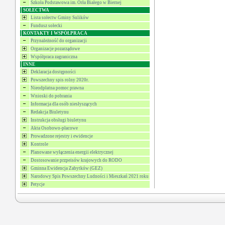
Szkoła Podstawowa im. Orła Białego w Biernej
SOŁECTWA
Lista sołectw Gminy Sulików
Fundusz sołecki
KONTAKTY I WSPÓŁPRACA
Przynależność do organizacji
Organizacje pozarządowe
Współpraca zagraniczna
INNE
Deklaracja dostępności
Powszechny spis rolny 2020r.
Nieodpłatna pomoc prawna
Wnioski do pobrania
Informacja dla osób niesłyszących
Redakcja Biuletynu
Instrukcja obsługi biuletynu
Akta Osobowo-płacowe
Prowadzone rejestry i ewidencje
Kontrole
Planowane wyłączenia energii elektrycznej
Dostosowanie przpeisów krajowych do RODO
Gminna Ewidencja Zabytków (GEZ)
Narodowy Spis Powszechny Ludności i Mieszkań 2021 roku
Petycje