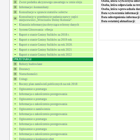
Osoba, która wytworzyła info
Zwrot podatku akcyzowego zawartego w cenie oleju
Osoba, która odpowiada za tre
Informacje i komunikaty
Osoba, która wprowadzała da
Konsultacje w sprawie statutów sołectw
Data wytworzenia informacji:
Konsultacje w przedmiocie nadania nazwy części
Data udostępnienia informacji
miejscowości „Wrociszów Dolny Kolonia”.
Data ostatniej aktualizacji:
Klauzula informacyjna dotycząca ochrony danych
System Głosowania - eSesja
Raport o stanie Gminy Sulików za 2018 r.
Raport o stanie Gminy Sulików za 2019 rok
Raport o stanie Gminy Sulików za rok 2020.
Raport o stanie Gminy Sulików za rok 2021
Raport o stanie Gminy Sulików za rok 2022
PRZETARGI
Roboty budowlane
Dostawy
Nieruchomości
Usługi
Roczny plan zamówień publicznych na rok 2018
Ogłoszenie o przetargu
Informacja o zakończeniu postępowania
Ogłoszenie o przetargu
Informacja o zakończeniu postępowania
Ogłoszenie o zamówieniu
Informacja o zakończeniu postępowania
Ogłoszenie o przetargu
Informacja o zakończeniu postępowania
Ogłoszenie o przetargu
Informacja o zakończeniu postępowania
Ogłoszenie o konkursie ofert