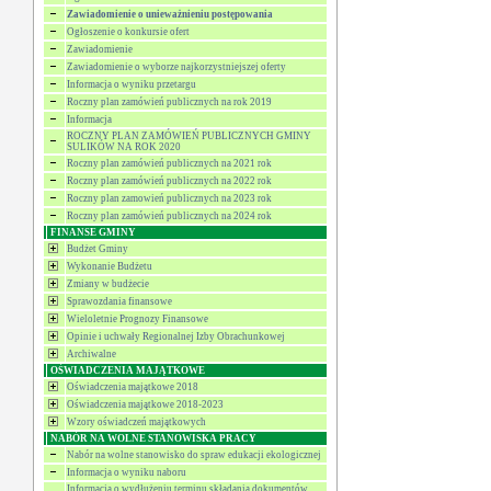
Zawiadomienie o unieważnieniu postępowania
Ogłoszenie o konkursie ofert
Zawiadomienie
Zawiadomienie o wyborze najkorzystniejszej oferty
Informacja o wyniku przetargu
Roczny plan zamówień publicznych na rok 2019
Informacja
ROCZNY PLAN ZAMÓWIEŃ PUBLICZNYCH GMINY
SULIKÓW NA ROK 2020
Roczny plan zamówień publicznych na 2021 rok
Roczny plan zamówień publicznych na 2022 rok
Roczny plan zamowień publicznych na 2023 rok
Roczny plan zamówień publicznych na 2024 rok
FINANSE GMINY
Budżet Gminy
Wykonanie Budżetu
Zmiany w budżecie
Sprawozdania finansowe
Wieloletnie Prognozy Finansowe
Opinie i uchwały Regionalnej Izby Obrachunkowej
Archiwalne
OŚWIADCZENIA MAJĄTKOWE
Oświadczenia majątkowe 2018
Oświadczenia majątkowe 2018-2023
Wzory oświadczeń majątkowych
NABÓR NA WOLNE STANOWISKA PRACY
Nabór na wolne stanowisko do spraw edukacji ekologicznej
Informacja o wyniku naboru
Informacja o wydłużeniu terminu składania dokumentów