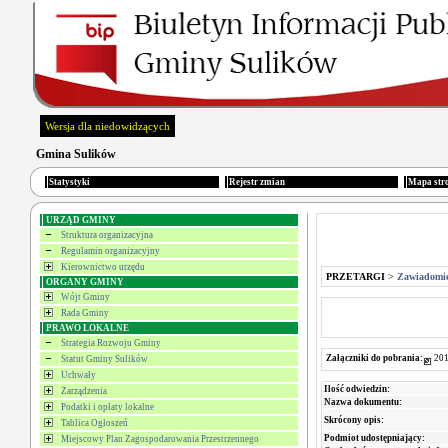
Wersja dla niedowidzących
Gmina Sulików
Statystyki
Rejestr zmian
Mapa str
URZĄD GMINY
Struktura organizacyjna
Regulamin organizacyjny
Kierownictwo urzędu
PRZETARGI
>
Zawiadomie
ORGANY GMINY
Wójt Gminy
Rada Gminy
PRAWO LOKALNE
Strategia Rozwoju Gminy
Załączniki do pobrania:
201
Statut Gminy Sulików
Uchwały
Ilość odwiedzin:
Zarządzenia
Nazwa dokumentu:
Podatki i opłaty lokalne
Skrócony opis:
Tablica Ogłoszeń
Podmiot udostępniający:
Miejscowy Plan Zagospodarowania Przestrzennego